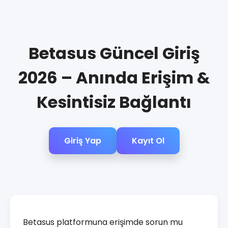
Betasus Güncel Giriş
2026 – Anında Erişim &
Kesintisiz Bağlantı
Giriş Yap
Kayıt Ol
Betasus platformuna erişimde sorun mu