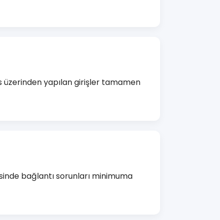
res üzerinden yapılan girişler tamamen
ayesinde bağlantı sorunları minimuma