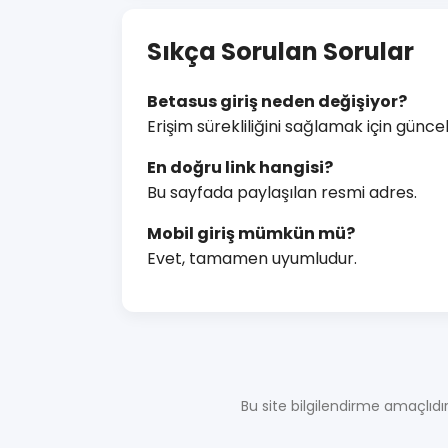
Sıkça Sorulan Sorular
Betasus giriş neden değişiyor?
Erişim sürekliliğini sağlamak için güncel
En doğru link hangisi?
Bu sayfada paylaşılan resmi adres.
Mobil giriş mümkün mü?
Evet, tamamen uyumludur.
Bu site bilgilendirme amaçlıdı