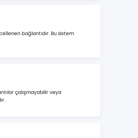
ncellenen bağlantıdır. Bu sistem
antılar çalışmayabilir veya
ır.