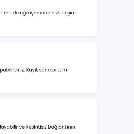
şlemlerle uğraşmadan hızlı erişim
apabilirsiniz. Kayıt sonrası tüm
abilir ve kesintisiz bağlantının