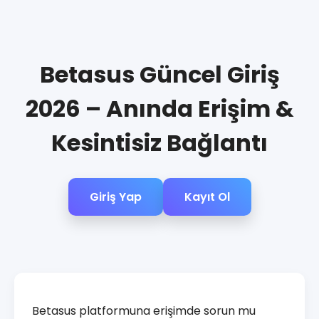
Betasus Güncel Giriş
2026 – Anında Erişim &
Kesintisiz Bağlantı
Giriş Yap
Kayıt Ol
Betasus platformuna erişimde sorun mu