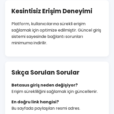
Kesintisiz Erişim Deneyimi
Platform, kullanıcılarına sürekli erişim
sağlamak için optimize edilmiştir. Güncel giriş
sistemi sayesinde bağlantı sorunları
minimuma indirilir.
Sıkça Sorulan Sorular
Betasus giriş neden değişiyor?
Erişim sürekliliğini sağlamak için güncellenir.
En doğru link hangisi?
Bu sayfada paylaşılan resmi adres.