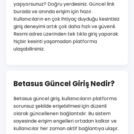
yaşıyorsunuz? Doğru yerdesiniz. Güncel link
burada ve anında erişim için hazır.
Kullanıcıların en çok ihtiyaç duyduğu kesintisiz
giriş deneyimi artık çok daha hızlı ve güvenli.
Resmi adres üzerinden tek tıkla giriş yaparak
hiçbir kesinti yaşamadan platforma
ulaşabilirsiniz.
Betasus Güncel Giriş Nedir?
Betasus güncel giriş, kullanıcıların platforma
sorunsuz şekilde erişebilmesi için düzenli
olarak güncellenen bağlantıdır. Bu sistem
sayesinde erişim engelleri ortadan kalkar ve
kullanıcılar her zaman aktif bağlantıya ulaşır.