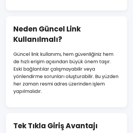
Neden Güncel Link
Kullanılmalı?
Güncel link kullanımı, hem güvenliğiniz hem
de hızlı erişim açısından büyük önem taşır.
Eski bağlantılar çalışmayabilir veya
yönlendirme sorunları oluşturabilir. Bu yüzden
her zaman resmi adres üzerinden işlem
yapılmalıdır.
Tek Tıkla Giriş Avantajı