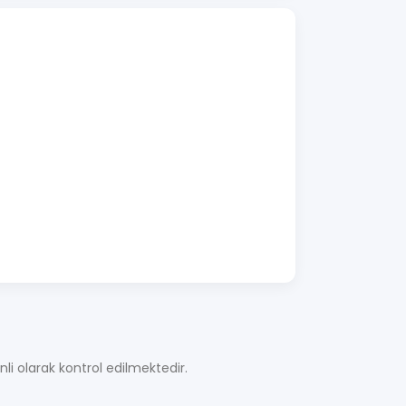
li olarak kontrol edilmektedir.