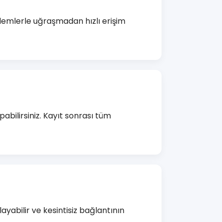
şlemlerle uğraşmadan hızlı erişim
apabilirsiniz. Kayıt sonrası tüm
abilir ve kesintisiz bağlantının