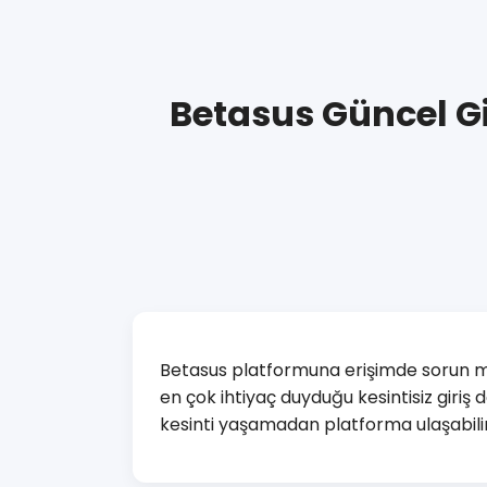
Betasus Güncel Gi
Betasus platformuna erişimde sorun mu 
en çok ihtiyaç duyduğu kesintisiz giriş 
kesinti yaşamadan platforma ulaşabilir