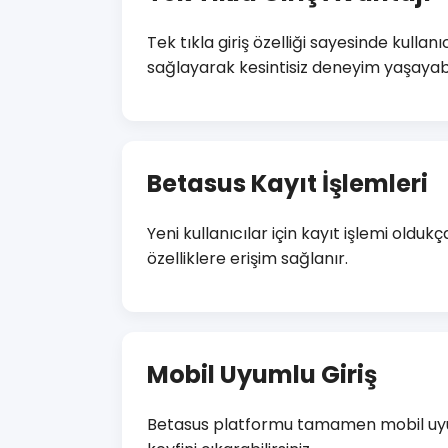
Tek tıkla giriş özelliği sayesinde kul
sağlayarak kesintisiz deneyim yaşayabil
Betasus Kayıt İşlemleri
Yeni kullanıcılar için kayıt işlemi olduk
özelliklere erişim sağlanır.
Mobil Uyumlu Giriş
Betasus platformu tamamen mobil uyuml