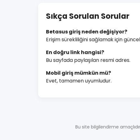
Sıkça Sorulan Sorular
Betasus giriş neden değişiyor?
Erişim sürekliliğini sağlamak için güncel
En doğru link hangisi?
Bu sayfada paylaşılan resmi adres.
Mobil giriş mümkün mü?
Evet, tamamen uyumludur.
Bu site bilgilendirme amaçlıdı