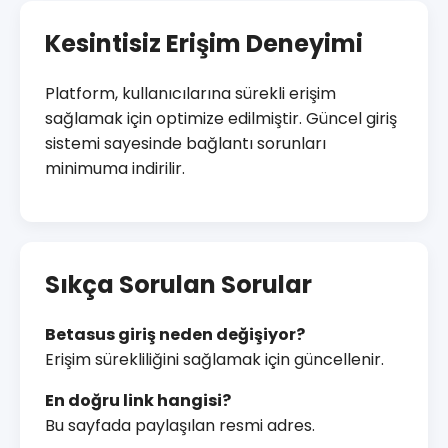
Kesintisiz Erişim Deneyimi
Platform, kullanıcılarına sürekli erişim
sağlamak için optimize edilmiştir. Güncel giriş
sistemi sayesinde bağlantı sorunları
minimuma indirilir.
Sıkça Sorulan Sorular
Betasus giriş neden değişiyor?
Erişim sürekliliğini sağlamak için güncellenir.
En doğru link hangisi?
Bu sayfada paylaşılan resmi adres.