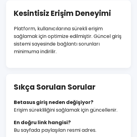
Kesintisiz Erişim Deneyimi
Platform, kullanıcılarına sürekli erişim
sağlamak için optimize edilmiştir. Güncel giriş
sistemi sayesinde bağlantı sorunları
minimuma indirilir.
Sıkça Sorulan Sorular
Betasus giriş neden değişiyor?
Erişim sürekliliğini sağlamak için güncellenir.
En doğru link hangisi?
Bu sayfada paylaşılan resmi adres.