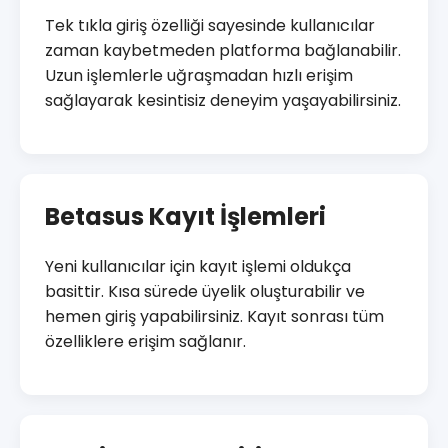
Tek tıkla giriş özelliği sayesinde kullanıcılar
zaman kaybetmeden platforma bağlanabilir.
Uzun işlemlerle uğraşmadan hızlı erişim
sağlayarak kesintisiz deneyim yaşayabilirsiniz.
Betasus Kayıt İşlemleri
Yeni kullanıcılar için kayıt işlemi oldukça
basittir. Kısa sürede üyelik oluşturabilir ve
hemen giriş yapabilirsiniz. Kayıt sonrası tüm
özelliklere erişim sağlanır.