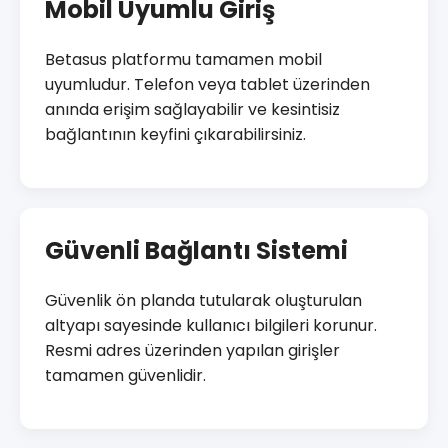
Mobil Uyumlu Giriş
Betasus platformu tamamen mobil
uyumludur. Telefon veya tablet üzerinden
anında erişim sağlayabilir ve kesintisiz
bağlantının keyfini çıkarabilirsiniz.
Güvenli Bağlantı Sistemi
Güvenlik ön planda tutularak oluşturulan
altyapı sayesinde kullanıcı bilgileri korunur.
Resmi adres üzerinden yapılan girişler
tamamen güvenlidir.