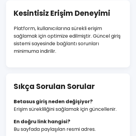
Kesintisiz Erişim Deneyimi
Platform, kullanıcılarına sürekli erişim
sağlamak için optimize edilmiştir. Güncel giriş
sistemi sayesinde bağlantı sorunları
minimuma indirilir.
Sıkça Sorulan Sorular
Betasus giriş neden değişiyor?
Erişim sürekliliğini sağlamak için güncellenir.
En doğru link hangisi?
Bu sayfada paylaşılan resmi adres.