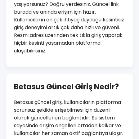
yaşıyorsunuz? Doğru yerdesiniz. Güncel link
burada ve anında erişim için hazır.
Kullanıcıların en çok ihtiyaç duyduğu kesintisiz
giriş deneyimi artık çok daha hızlı ve güvenli.
Resmi adres üzerinden tek tıkla giriş yaparak
hiçbir kesinti yaşamadan platforma
ulaşabilirsiniz.
Betasus Güncel Giriş Nedir?
Betasus güncel giriş, kullanıcıların platforma
sorunsuz şekilde erişebilmesi için düzenli
olarak güncellenen bağlantıdır. Bu sistem
sayesinde erişim engelleri ortadan kalkar ve
kullanıcılar her zaman aktif bağlantıya ulaşır.