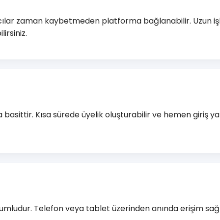
lanıcılar zaman kaybetmeden platforma bağlanabilir. Uzun i
irsiniz.
ça basittir. Kısa sürede üyelik oluşturabilir ve hemen giriş y
udur. Telefon veya tablet üzerinden anında erişim sağlay