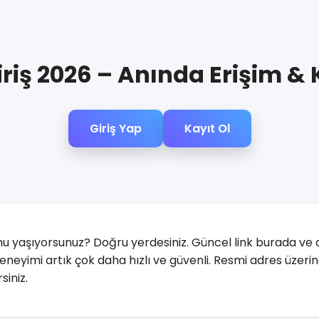
riş 2026 – Anında Erişim & K
Giriş Yap
Kayıt Ol
yaşıyorsunuz? Doğru yerdesiniz. Güncel link burada ve anın
deneyimi artık çok daha hızlı ve güvenli. Resmi adres üzerin
siniz.