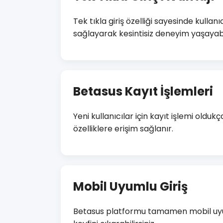
Tek tıkla giriş özelliği sayesinde kul
sağlayarak kesintisiz deneyim yaşayabil
Betasus Kayıt İşlemleri
Yeni kullanıcılar için kayıt işlemi olduk
özelliklere erişim sağlanır.
Mobil Uyumlu Giriş
Betasus platformu tamamen mobil uyuml