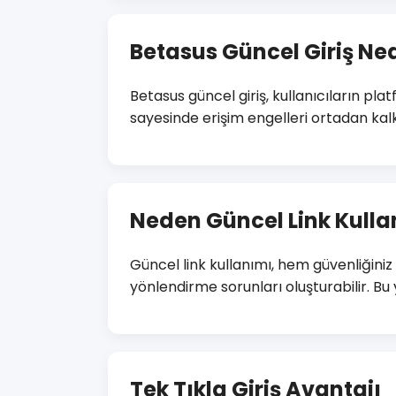
Betasus Güncel Giriş Ned
Betasus güncel giriş, kullanıcıların pl
sayesinde erişim engelleri ortadan kalk
Neden Güncel Link Kulla
Güncel link kullanımı, hem güvenliğiniz
yönlendirme sorunları oluşturabilir. B
Tek Tıkla Giriş Avantajı