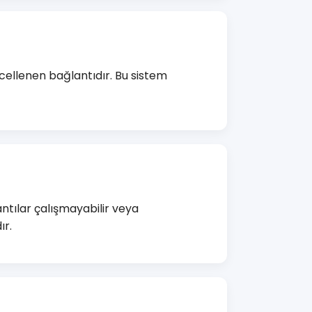
ncellenen bağlantıdır. Bu sistem
antılar çalışmayabilir veya
ır.