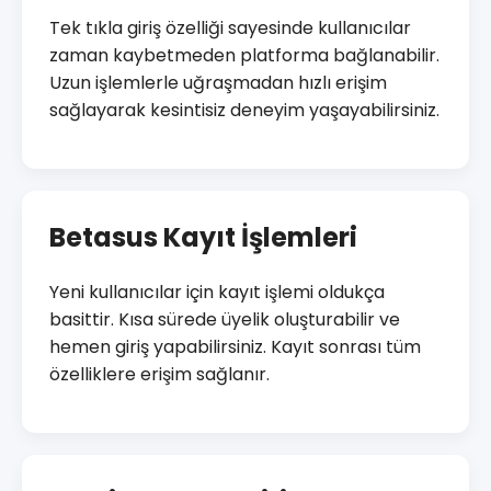
Tek tıkla giriş özelliği sayesinde kullanıcılar
zaman kaybetmeden platforma bağlanabilir.
Uzun işlemlerle uğraşmadan hızlı erişim
sağlayarak kesintisiz deneyim yaşayabilirsiniz.
Betasus Kayıt İşlemleri
Yeni kullanıcılar için kayıt işlemi oldukça
basittir. Kısa sürede üyelik oluşturabilir ve
hemen giriş yapabilirsiniz. Kayıt sonrası tüm
özelliklere erişim sağlanır.