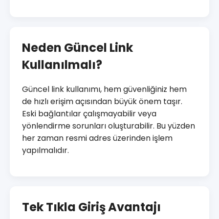
Neden Güncel Link
Kullanılmalı?
Güncel link kullanımı, hem güvenliğiniz hem
de hızlı erişim açısından büyük önem taşır.
Eski bağlantılar çalışmayabilir veya
yönlendirme sorunları oluşturabilir. Bu yüzden
her zaman resmi adres üzerinden işlem
yapılmalıdır.
Tek Tıkla Giriş Avantajı