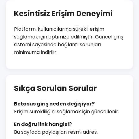
Kesintisiz Erişim Deneyimi
Platform, kullanıcılarına sürekli erişim
sağlamak için optimize edilmiştir. Güncel giriş
sistemi sayesinde bağlantı sorunları
minimuma indirilir.
Sıkça Sorulan Sorular
Betasus giriş neden değişiyor?
Erişim sürekliliğini sağlamak için güncellenir.
En doğru link hangisi?
Bu sayfada paylaşılan resmi adres.