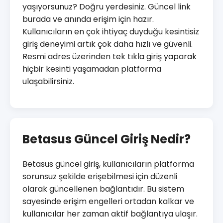
yaşıyorsunuz? Doğru yerdesiniz. Güncel link
burada ve anında erişim için hazır.
Kullanıcıların en çok ihtiyaç duyduğu kesintisiz
giriş deneyimi artık çok daha hızlı ve güvenli.
Resmi adres üzerinden tek tıkla giriş yaparak
hiçbir kesinti yaşamadan platforma
ulaşabilirsiniz.
Betasus Güncel Giriş Nedir?
Betasus güncel giriş, kullanıcıların platforma
sorunsuz şekilde erişebilmesi için düzenli
olarak güncellenen bağlantıdır. Bu sistem
sayesinde erişim engelleri ortadan kalkar ve
kullanıcılar her zaman aktif bağlantıya ulaşır.