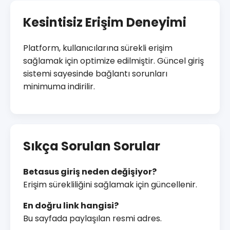
Kesintisiz Erişim Deneyimi
Platform, kullanıcılarına sürekli erişim
sağlamak için optimize edilmiştir. Güncel giriş
sistemi sayesinde bağlantı sorunları
minimuma indirilir.
Sıkça Sorulan Sorular
Betasus giriş neden değişiyor?
Erişim sürekliliğini sağlamak için güncellenir.
En doğru link hangisi?
Bu sayfada paylaşılan resmi adres.