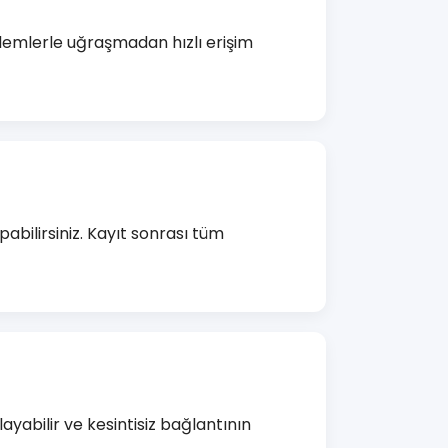
şlemlerle uğraşmadan hızlı erişim
apabilirsiniz. Kayıt sonrası tüm
abilir ve kesintisiz bağlantının