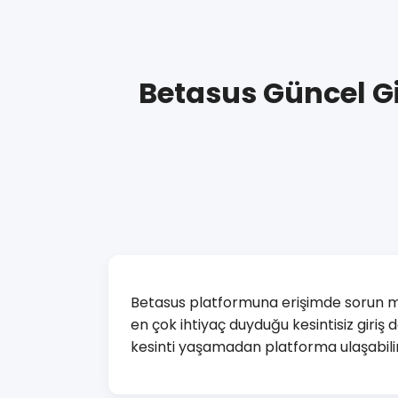
Betasus Güncel Gi
Betasus platformuna erişimde sorun mu 
en çok ihtiyaç duyduğu kesintisiz giriş 
kesinti yaşamadan platforma ulaşabilir