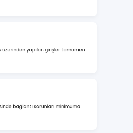
res üzerinden yapılan girişler tamamen
ayesinde bağlantı sorunları minimuma