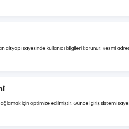
i
an altyapı sayesinde kullanıcı bilgileri korunur. Resmi ad
mi
m sağlamak için optimize edilmiştir. Güncel giriş sistemi s