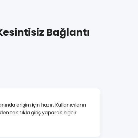
esintisiz Bağlantı
da erişim için hazır. Kullanıcıların
den tek tıkla giriş yaparak hiçbir