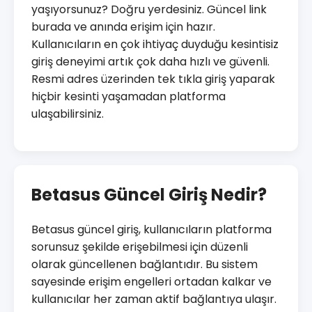
yaşıyorsunuz? Doğru yerdesiniz. Güncel link
burada ve anında erişim için hazır.
Kullanıcıların en çok ihtiyaç duyduğu kesintisiz
giriş deneyimi artık çok daha hızlı ve güvenli.
Resmi adres üzerinden tek tıkla giriş yaparak
hiçbir kesinti yaşamadan platforma
ulaşabilirsiniz.
Betasus Güncel Giriş Nedir?
Betasus güncel giriş, kullanıcıların platforma
sorunsuz şekilde erişebilmesi için düzenli
olarak güncellenen bağlantıdır. Bu sistem
sayesinde erişim engelleri ortadan kalkar ve
kullanıcılar her zaman aktif bağlantıya ulaşır.