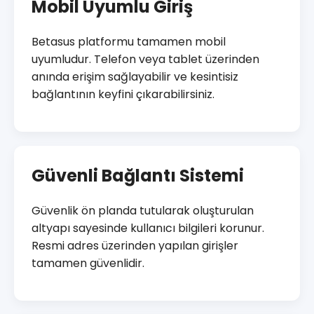
Mobil Uyumlu Giriş
Betasus platformu tamamen mobil
uyumludur. Telefon veya tablet üzerinden
anında erişim sağlayabilir ve kesintisiz
bağlantının keyfini çıkarabilirsiniz.
Güvenli Bağlantı Sistemi
Güvenlik ön planda tutularak oluşturulan
altyapı sayesinde kullanıcı bilgileri korunur.
Resmi adres üzerinden yapılan girişler
tamamen güvenlidir.