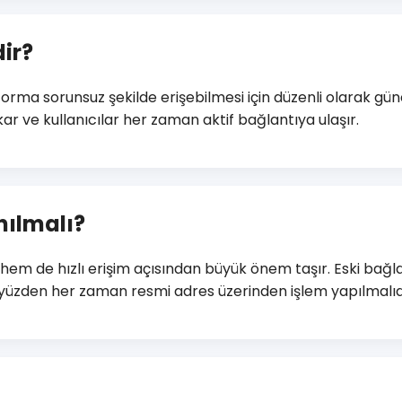
ir?
atforma sorunsuz şekilde erişebilmesi için düzenli olarak gü
ar ve kullanıcılar her zaman aktif bağlantıya ulaşır.
nılmalı?
 hem de hızlı erişim açısından büyük önem taşır. Eski bağl
u yüzden her zaman resmi adres üzerinden işlem yapılmalıd