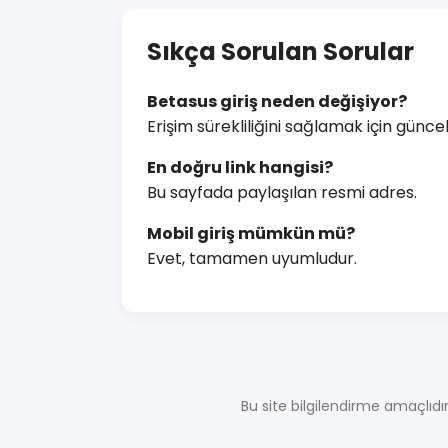
Sıkça Sorulan Sorular
Betasus giriş neden değişiyor?
Erişim sürekliliğini sağlamak için güncel
En doğru link hangisi?
Bu sayfada paylaşılan resmi adres.
Mobil giriş mümkün mü?
Evet, tamamen uyumludur.
Bu site bilgilendirme amaçlıdı