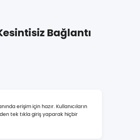
esintisiz Bağlantı
da erişim için hazır. Kullanıcıların
den tek tıkla giriş yaparak hiçbir