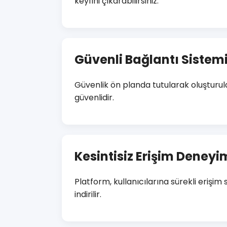
keyfini çıkarabilirsiniz.
Güvenli Bağlantı Sistem
Güvenlik ön planda tutularak oluşturul
güvenlidir.
Kesintisiz Erişim Deneyi
Platform, kullanıcılarına sürekli erişi
indirilir.