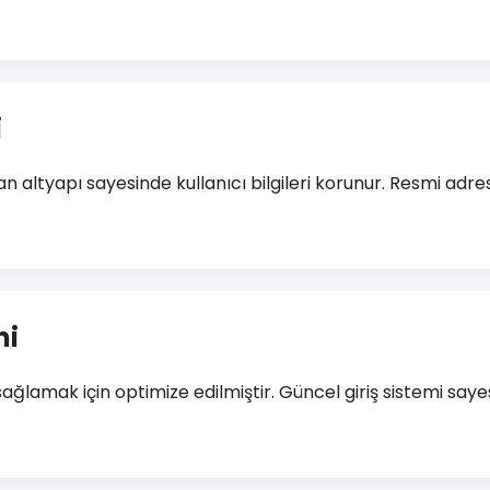
i
an altyapı sayesinde kullanıcı bilgileri korunur. Resmi ad
mi
m sağlamak için optimize edilmiştir. Güncel giriş sistemi s