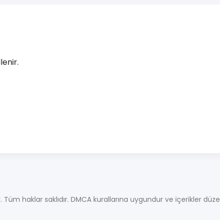
lenir.
r. Tüm haklar saklıdır. DMCA kurallarına uygundur ve içerikler düzen