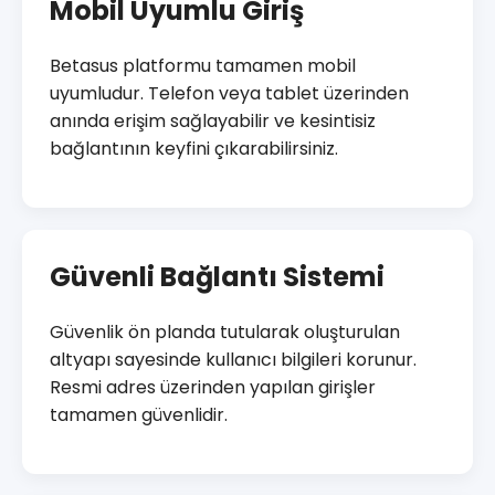
Mobil Uyumlu Giriş
Betasus platformu tamamen mobil
uyumludur. Telefon veya tablet üzerinden
anında erişim sağlayabilir ve kesintisiz
bağlantının keyfini çıkarabilirsiniz.
Güvenli Bağlantı Sistemi
Güvenlik ön planda tutularak oluşturulan
altyapı sayesinde kullanıcı bilgileri korunur.
Resmi adres üzerinden yapılan girişler
tamamen güvenlidir.