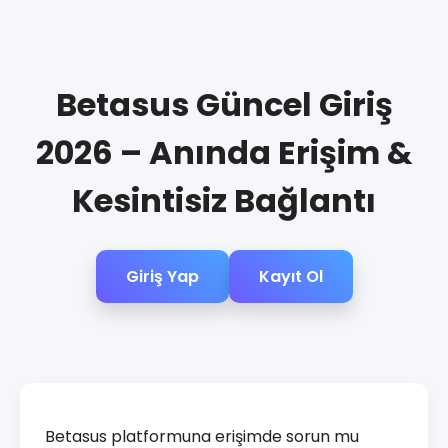
Betasus Güncel Giriş
2026 – Anında Erişim &
Kesintisiz Bağlantı
Giriş Yap
Kayıt Ol
Betasus platformuna erişimde sorun mu