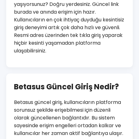
yaşıyorsunuz? Doğru yerdesiniz. Güncel link
burada ve anında erişim için hazır.
Kullanıcıların en çok ihtiyaç duyduğu kesintisiz
giriş deneyimi artık çok daha hızlı ve güvenli.
Resmi adres üzerinden tek tıkla giriş yaparak
hiçbir kesinti yaşamadan platforma
ulaşabilirsiniz.
Betasus Güncel Giriş Nedir?
Betasus güncel giriş, kullanıcıların platforma
sorunsuz şekilde erişebilmesi için düzenli
olarak güncellenen bağlantıdır. Bu sistem
sayesinde erişim engelleri ortadan kalkar ve
kullanıcılar her zaman aktif bağlantıya ulaşır.