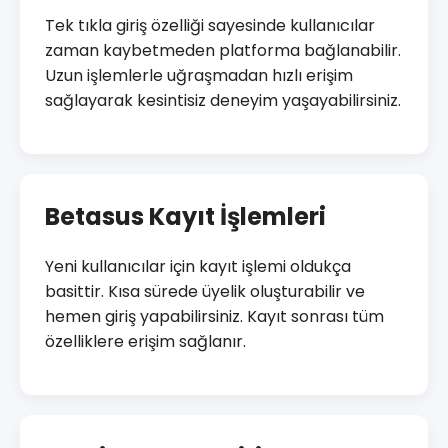
Tek tıkla giriş özelliği sayesinde kullanıcılar
zaman kaybetmeden platforma bağlanabilir.
Uzun işlemlerle uğraşmadan hızlı erişim
sağlayarak kesintisiz deneyim yaşayabilirsiniz.
Betasus Kayıt İşlemleri
Yeni kullanıcılar için kayıt işlemi oldukça
basittir. Kısa sürede üyelik oluşturabilir ve
hemen giriş yapabilirsiniz. Kayıt sonrası tüm
özelliklere erişim sağlanır.