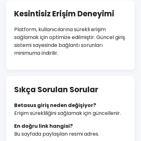
Kesintisiz Erişim Deneyimi
Platform, kullanıcılarına sürekli erişim
sağlamak için optimize edilmiştir. Güncel giriş
sistemi sayesinde bağlantı sorunları
minimuma indirilir.
Sıkça Sorulan Sorular
Betasus giriş neden değişiyor?
Erişim sürekliliğini sağlamak için güncellenir.
En doğru link hangisi?
Bu sayfada paylaşılan resmi adres.